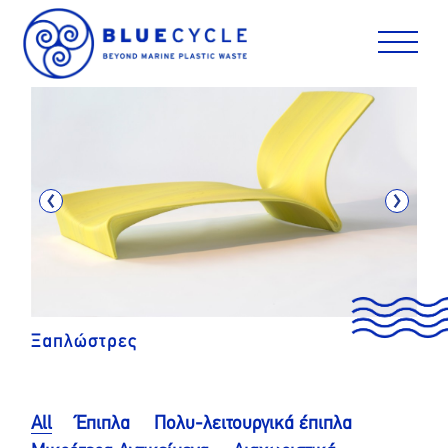
Skip
to
content
Ξαπλώστρες
All
Έπιπλα
Πολυ-λειτουργικά έπιπλα