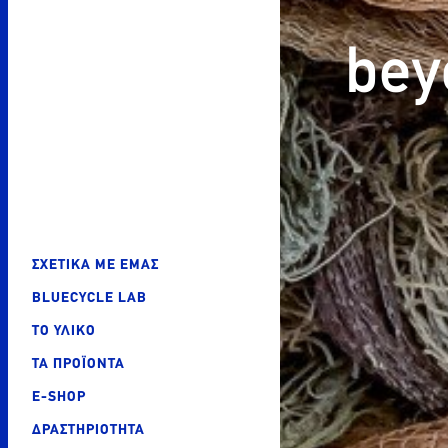
bey
ΣΧΕΤΙΚΑ ΜΕ ΕΜΑΣ
BLUECYCLE LAB
ΤΟ ΥΛΙΚΟ
ΤΑ ΠΡΟΪΟΝΤΑ
E-SHOP
ΔΡΑΣΤΗΡΙΟΤΗΤΑ